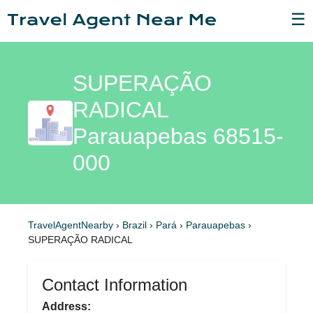
☰
SUPERAÇÃO
RADICAL
Parauapebas 68515-
000
TravelAgentNearby
›
Brazil
›
Pará
›
Parauapebas
›
SUPERAÇÃO RADICAL
Contact Information
Address: