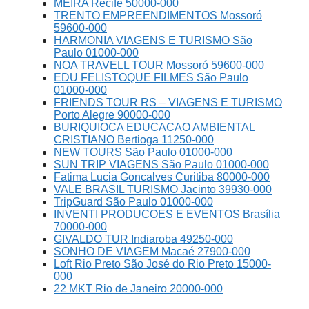
MEIRA Recife 50000-000
TRENTO EMPREENDIMENTOS Mossoró
59600-000
HARMONIA VIAGENS E TURISMO São
Paulo 01000-000
NOA TRAVELL TOUR Mossoró 59600-000
EDU FELISTOQUE FILMES São Paulo
01000-000
FRIENDS TOUR RS – VIAGENS E TURISMO
Porto Alegre 90000-000
BURIQUIOCA EDUCACAO AMBIENTAL
CRISTIANO Bertioga 11250-000
NEW TOURS São Paulo 01000-000
SUN TRIP VIAGENS São Paulo 01000-000
Fatima Lucia Goncalves Curitiba 80000-000
VALE BRASIL TURISMO Jacinto 39930-000
TripGuard São Paulo 01000-000
INVENTI PRODUCOES E EVENTOS Brasília
70000-000
GIVALDO TUR Indiaroba 49250-000
SONHO DE VIAGEM Macaé 27900-000
Loft Rio Preto São José do Rio Preto 15000-
000
22 MKT Rio de Janeiro 20000-000