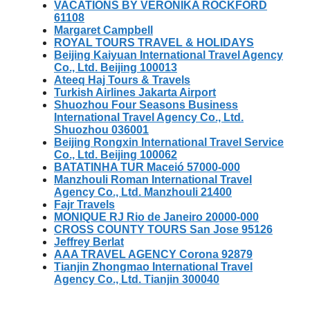
VACATIONS BY VERONIKA ROCKFORD
61108
Margaret Campbell
ROYAL TOURS TRAVEL & HOLIDAYS
Beijing Kaiyuan International Travel Agency
Co., Ltd. Beijing 100013
Ateeq Haj Tours & Travels
Turkish Airlines Jakarta Airport
Shuozhou Four Seasons Business
International Travel Agency Co., Ltd.
Shuozhou 036001
Beijing Rongxin International Travel Service
Co., Ltd. Beijing 100062
BATATINHA TUR Maceió 57000-000
Manzhouli Roman International Travel
Agency Co., Ltd. Manzhouli 21400
Fajr Travels
MONIQUE RJ Rio de Janeiro 20000-000
CROSS COUNTY TOURS San Jose 95126
Jeffrey Berlat
AAA TRAVEL AGENCY Corona 92879
Tianjin Zhongmao International Travel
Agency Co., Ltd. Tianjin 300040