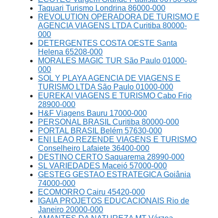
Taquari Turismo Londrina 86000-000
REVOLUTION OPERADORA DE TURISMO E
AGENCIA VIAGENS LTDA Curitiba 80000-
000
DETERGENTES COSTA OESTE Santa
Helena 65208-000
MORALES MAGIC TUR São Paulo 01000-
000
SOL Y PLAYA AGENCIA DE VIAGENS E
TURISMO LTDA São Paulo 01000-000
EUREKA! VIAGENS E TURISMO Cabo Frio
28900-000
H&F Viagens Bauru 17000-000
PERSONAL BRASIL Curitiba 80000-000
PORTAL BRASIL Belém 57630-000
ENI LEAO REZENDE VIAGENS E TURISMO
Conselheiro Lafaiete 36400-000
DESTINO CERTO Saquarema 28990-000
SL VARIEDADES Maceió 57000-000
GESTEG GESTAO ESTRATEGICA Goiânia
74000-000
ECOMORRO Cairu 45420-000
IGAIA PROJETOS EDUCACIONAIS Rio de
Janeiro 20000-000