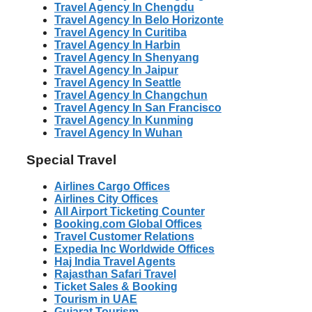
Travel Agency In Chengdu
Travel Agency In Belo Horizonte
Travel Agency In Curitiba
Travel Agency In Harbin
Travel Agency In Shenyang
Travel Agency In Jaipur
Travel Agency In Seattle
Travel Agency In Changchun
Travel Agency In San Francisco
Travel Agency In Kunming
Travel Agency In Wuhan
Special Travel
Airlines Cargo Offices
Airlines City Offices
All Airport Ticketing Counter
Booking.com Global Offices
Travel Customer Relations
Expedia Inc Worldwide Offices
Haj India Travel Agents
Rajasthan Safari Travel
Ticket Sales & Booking
Tourism in UAE
Gujarat Tourism