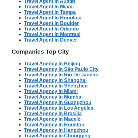
Travel Agent In Austin
Travel Agent In Miami
Travel Agent In Tampa
Travel Agent In Honolulu
Travel Agent In Boulder
Travel Agent In Orlando
Travel Agent In Montreal
Travel Agent In Denver
Companies Top City
Travel Agency In Beijing
Travel Agency In São Paulo City
Travel Agency In Rio De Janeiro
Travel Agency In Shanghai
Travel Agency In Shenzhen
Travel Agency In Miami
Travel Agency In Mumbai
Travel Agency In Guangzhou
Travel Agency In Los Angeles
Travel Agency In Brasília
Travel Agency In Maceió
Travel Agency In Houston
Travel Agency In Hangzhou
Travel Agency In Chongqing