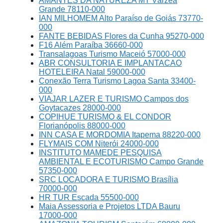
AMANTES DA NATUREZA MT Várzea
Grande 78110-000
IAN MILHOMEM Alto Paraíso de Goiás 73770-
000
FANTE BEBIDAS Flores da Cunha 95270-000
F16 Além Paraíba 36660-000
Transalagoas Turismo Maceió 57000-000
ABR CONSULTORIA E IMPLANTACAO
HOTELEIRA Natal 59000-000
Conexão Terra Turismo Lagoa Santa 33400-
000
VIAJAR LAZER E TURISMO Campos dos
Goytacazes 28000-000
COPIHUE TURISMO & EL CONDOR
Florianópolis 88000-000
INN CASA E MORDOMIA Itapema 88220-000
FLYMAIS COM Niterói 24000-000
INSTITUTO MAMEDE PESQUISA
AMBIENTAL E ECOTURISMO Campo Grande
57350-000
SRC LOCADORA E TURISMO Brasília
70000-000
HR TUR Escada 55500-000
Maia Assessoria e Projetos LTDA Bauru
17000-000