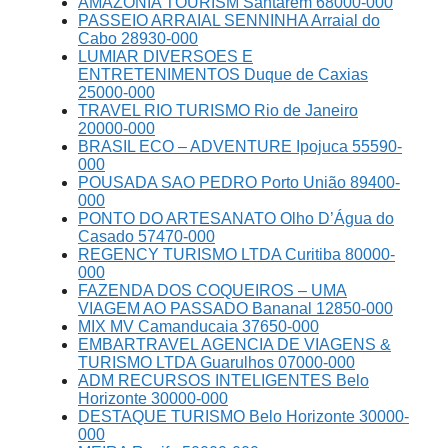
AMAZONIA TOURISM Santarém 68000-000
PASSEIO ARRAIAL SENNINHA Arraial do
Cabo 28930-000
LUMIAR DIVERSOES E
ENTRETENIMENTOS Duque de Caxias
25000-000
TRAVEL RIO TURISMO Rio de Janeiro
20000-000
BRASIL ECO – ADVENTURE Ipojuca 55590-
000
POUSADA SAO PEDRO Porto União 89400-
000
PONTO DO ARTESANATO Olho D’Água do
Casado 57470-000
REGENCY TURISMO LTDA Curitiba 80000-
000
FAZENDA DOS COQUEIROS – UMA
VIAGEM AO PASSADO Bananal 12850-000
MIX MV Camanducaia 37650-000
EMBARTRAVEL AGENCIA DE VIAGENS &
TURISMO LTDA Guarulhos 07000-000
ADM RECURSOS INTELIGENTES Belo
Horizonte 30000-000
DESTAQUE TURISMO Belo Horizonte 30000-
000