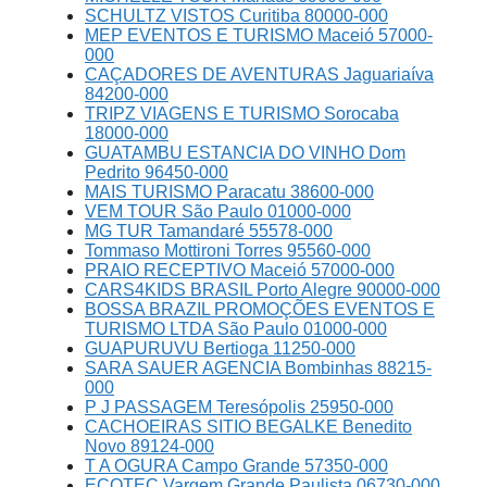
SCHULTZ VISTOS Curitiba 80000-000
MEP EVENTOS E TURISMO Maceió 57000-
000
CAÇADORES DE AVENTURAS Jaguariaíva
84200-000
TRIPZ VIAGENS E TURISMO Sorocaba
18000-000
GUATAMBU ESTANCIA DO VINHO Dom
Pedrito 96450-000
MAIS TURISMO Paracatu 38600-000
VEM TOUR São Paulo 01000-000
MG TUR Tamandaré 55578-000
Tommaso Mottironi Torres 95560-000
PRAIO RECEPTIVO Maceió 57000-000
CARS4KIDS BRASIL Porto Alegre 90000-000
BOSSA BRAZIL PROMOÇÕES EVENTOS E
TURISMO LTDA São Paulo 01000-000
GUAPURUVU Bertioga 11250-000
SARA SAUER AGENCIA Bombinhas 88215-
000
P J PASSAGEM Teresópolis 25950-000
CACHOEIRAS SITIO BEGALKE Benedito
Novo 89124-000
T A OGURA Campo Grande 57350-000
ECOTEC Vargem Grande Paulista 06730-000