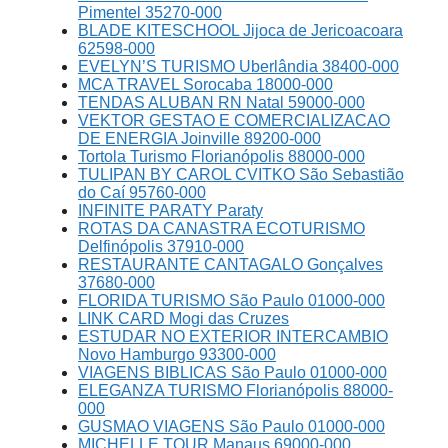
Pimentel 35270-000
BLADE KITESCHOOL Jijoca de Jericoacoara
62598-000
EVELYN’S TURISMO Uberlândia 38400-000
MCA TRAVEL Sorocaba 18000-000
TENDAS ALUBAN RN Natal 59000-000
VEKTOR GESTAO E COMERCIALIZACAO
DE ENERGIA Joinville 89200-000
Tortola Turismo Florianópolis 88000-000
TULIPAN BY CAROL CVITKO São Sebastião
do Caí 95760-000
INFINITE PARATY Paraty
ROTAS DA CANASTRA ECOTURISMO
Delfinópolis 37910-000
RESTAURANTE CANTAGALO Gonçalves
37680-000
FLORIDA TURISMO São Paulo 01000-000
LINK CARD Mogi das Cruzes
ESTUDAR NO EXTERIOR INTERCAMBIO
Novo Hamburgo 93300-000
VIAGENS BIBLICAS São Paulo 01000-000
ELEGANZA TURISMO Florianópolis 88000-
000
GUSMAO VIAGENS São Paulo 01000-000
MICHELLE TOUR Manaus 69000-000