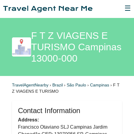
☰
F T Z VIAGENS E
TURISMO Campinas
13000-000
TravelAgentNearby
›
Brazil
›
São Paulo
›
Campinas
›
F T
Z VIAGENS E TURISMO
Contact Information
Address:
Francisco Otaviano SLJ Campinas Jardim