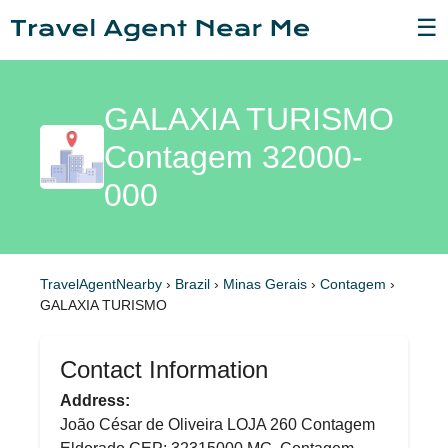
☰
GALAXIA TURISMO
Contagem 32000-
000
TravelAgentNearby
›
Brazil
›
Minas Gerais
›
Contagem
›
GALAXIA TURISMO
Contact Information
Address:
João César de Oliveira LOJA 260 Contagem