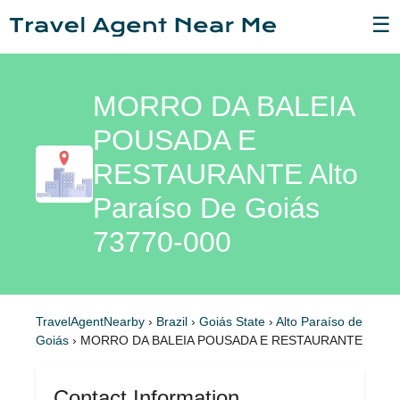
☰
MORRO DA BALEIA
POUSADA E
RESTAURANTE Alto
Paraíso De Goiás
73770-000
TravelAgentNearby
›
Brazil
›
Goiás State
›
Alto Paraíso de
Goiás
›
MORRO DA BALEIA POUSADA E RESTAURANTE
Contact Information