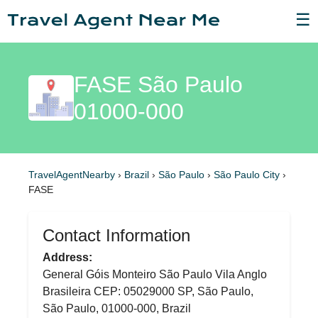
☰
FASE São Paulo
01000-000
TravelAgentNearby
›
Brazil
›
São Paulo
›
São Paulo City
›
FASE
Contact Information
Address:
General Góis Monteiro São Paulo Vila Anglo
Brasileira CEP: 05029000 SP, São Paulo,
São Paulo, 01000-000, Brazil