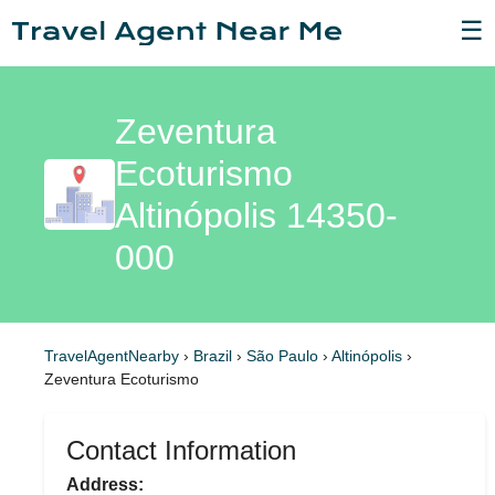
☰
Zeventura
Ecoturismo
Altinópolis 14350-
000
TravelAgentNearby
›
Brazil
›
São Paulo
›
Altinópolis
›
Zeventura Ecoturismo
Contact Information
Address: