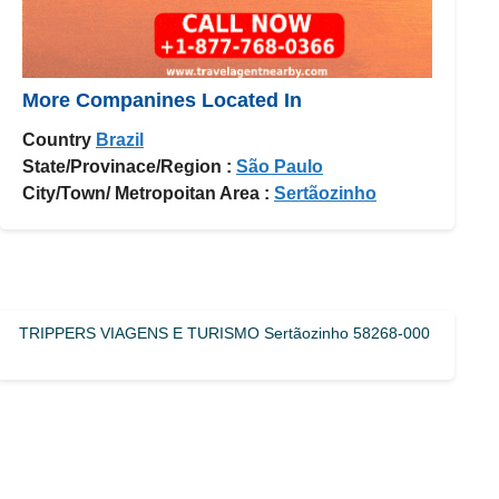
More Companines Located In
Country
Brazil
State/Provinace/Region :
São Paulo
City/Town/ Metropoitan Area :
Sertãozinho
TRIPPERS VIAGENS E TURISMO Sertãozinho 58268-000