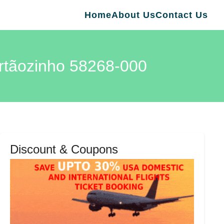
Home
About Us
Contact Us
ãozinho 58268-000
Discount & Coupons