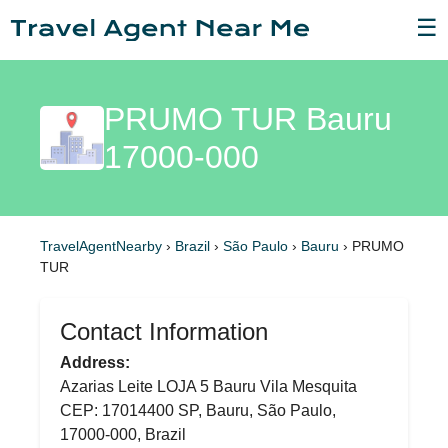
☰
PRUMO TUR Bauru
17000-000
TravelAgentNearby
›
Brazil
›
São Paulo
›
Bauru
›
PRUMO
TUR
Contact Information
Address:
Azarias Leite LOJA 5 Bauru Vila Mesquita
CEP: 17014400 SP, Bauru, São Paulo,
17000-000, Brazil