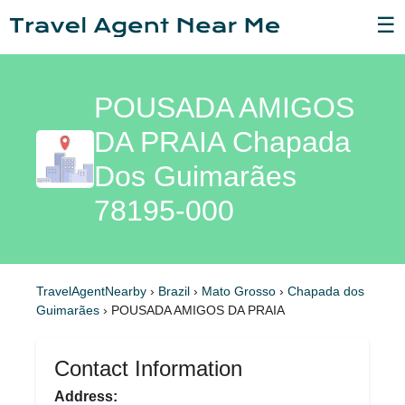
☰
POUSADA AMIGOS
DA PRAIA Chapada
Dos Guimarães
78195-000
TravelAgentNearby
›
Brazil
›
Mato Grosso
›
Chapada dos
Guimarães
›
POUSADA AMIGOS DA PRAIA
Contact Information
Address: