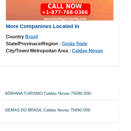
More Companines Located In
Country
Brazil
State/Provinace/Region :
Goiás State
City/Town/ Metropoitan Area :
Caldas Novas
ADRIANA TURISMO Caldas Novas 75690-000
GEMAS DO BRASIL Caldas Novas 75690-000