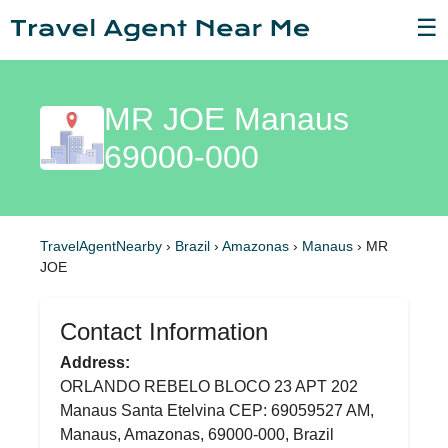
☰
MR JOE Manaus
69000-000
TravelAgentNearby
›
Brazil
›
Amazonas
›
Manaus
›
MR
JOE
Contact Information
Address:
ORLANDO REBELO BLOCO 23 APT 202
Manaus Santa Etelvina CEP: 69059527 AM,
Manaus, Amazonas, 69000-000, Brazil