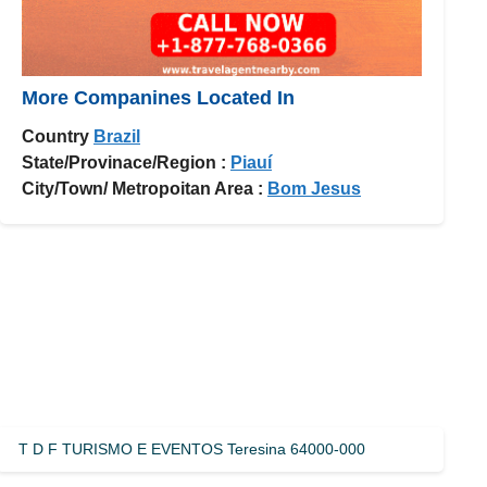
More Companines Located In
Country
Brazil
State/Provinace/Region :
Piauí
City/Town/ Metropoitan Area :
Bom Jesus
T D F TURISMO E EVENTOS Teresina 64000-000