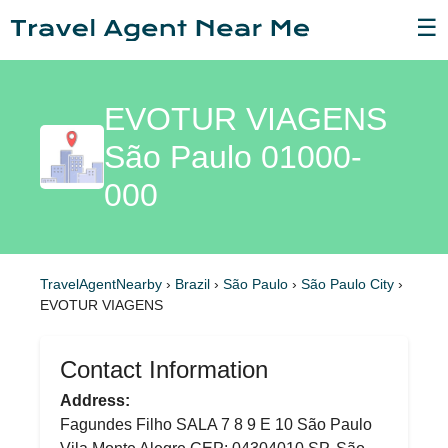
☰
EVOTUR VIAGENS
São Paulo 01000-
000
TravelAgentNearby
›
Brazil
›
São Paulo
›
São Paulo City
›
EVOTUR VIAGENS
Contact Information
Address:
Fagundes Filho SALA 7 8 9 E 10 São Paulo