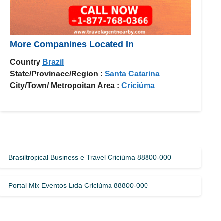
More Companines Located In
Country
Brazil
State/Provinace/Region :
Santa Catarina
City/Town/ Metropoitan Area :
Criciúma
Brasiltropical Business e Travel Criciúma 88800-000
Portal Mix Eventos Ltda Criciúma 88800-000