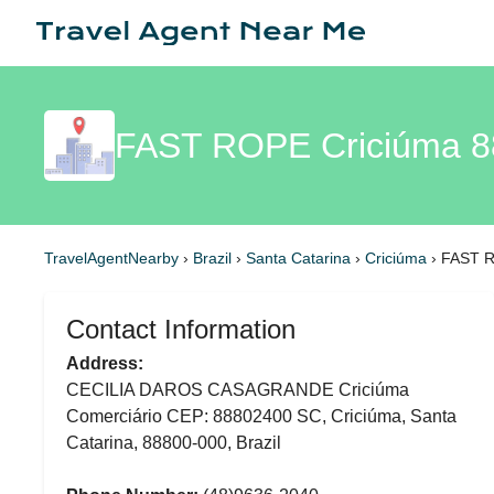
FAST ROPE Criciúma 8
TravelAgentNearby
›
Brazil
›
Santa Catarina
›
Criciúma
›
FAST 
Contact Information
Address:
CECILIA DAROS CASAGRANDE Criciúma
Comerciário CEP: 88802400 SC, Criciúma, Santa
Catarina, 88800-000, Brazil