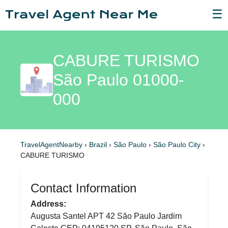
☰
CABURE TURISMO
São Paulo 01000-
000
TravelAgentNearby
›
Brazil
›
São Paulo
›
São Paulo City
›
CABURE TURISMO
Contact Information
Address:
Augusta Santel APT 42 São Paulo Jardim