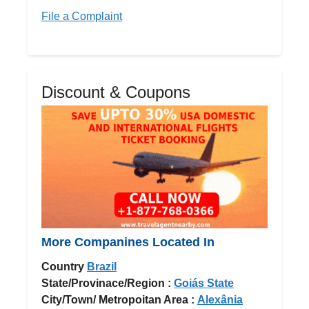
File a Complaint
Discount & Coupons
More Companines Located In
Country
Brazil
State/Provinace/Region :
Goiás State
City/Town/ Metropoitan Area :
Alexânia