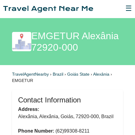
☰
EMGETUR Alexânia
72920-000
TravelAgentNearby
›
Brazil
›
Goiás State
›
Alexânia
›
EMGETUR
Contact Information
Address:
Alexânia, Alexânia, Goiás, 72920-000, Brazil
Phone Number:
(62)99308-8211