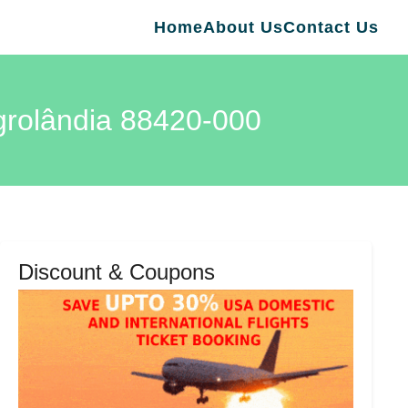
Home
About Us
Contact Us
lândia 88420-000
Discount & Coupons