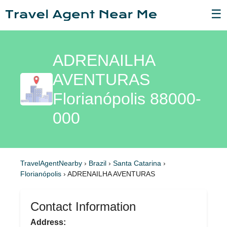
☰
ADRENAILHA
AVENTURAS
Florianópolis 88000-
000
TravelAgentNearby
›
Brazil
›
Santa Catarina
›
Florianópolis
›
ADRENAILHA AVENTURAS
Contact Information
Address: