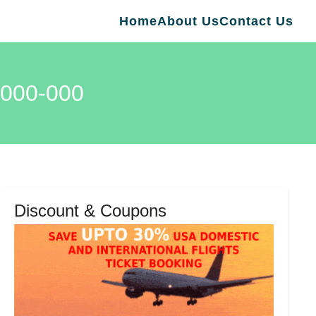
Home
About Us
Contact Us
000-000
Discount & Coupons