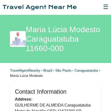
☰
Maria Lúcia Modesto
Caraguatatuba
11660-000
TravelAgentNearby
›
Brazil
›
São Paulo
›
Caraguatatuba
›
Maria Lúcia Modesto
Contact Information
Address:
GUILHERME DE ALMEIDA Caraguatatuba