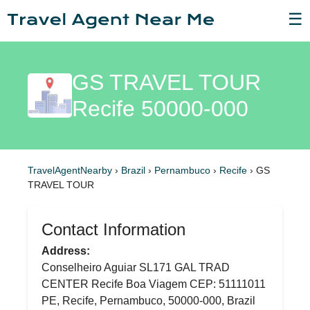
☰
GS TRAVEL TOUR
Recife 50000-000
TravelAgentNearby
›
Brazil
›
Pernambuco
›
Recife
›
GS
TRAVEL TOUR
Contact Information
Address:
Conselheiro Aguiar SL171 GAL TRAD
CENTER Recife Boa Viagem CEP: 51111011
PE, Recife, Pernambuco, 50000-000, Brazil